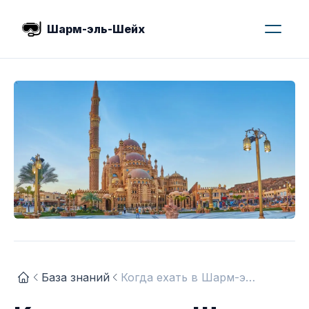
Шарм-эль-Шейх
База знаний
Когда ехать в Шарм-эль-Шейх?